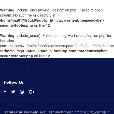
Warning
: include_once(wp-includes\option.php): Failed to open
stream: No such file or directory in
/home/jmq0175r6qk6/public_html/wp-content/themes/cyber-
security/footer.php
on line
12
Warning
: include_once(): Failed opening 'wp-includes\option.php' for
inclusion
(include_path='.:/opt/alt/php83/usr/share/pear:/opt/alt/php83/usr/share
in
/home/jmq0175r6qk6/public_html/wp-content/themes/cyber-
security/footer.php
on line
12
Follow Us
Fatal error
: Uncaught Error: Call to undefined function ot_get_option() in