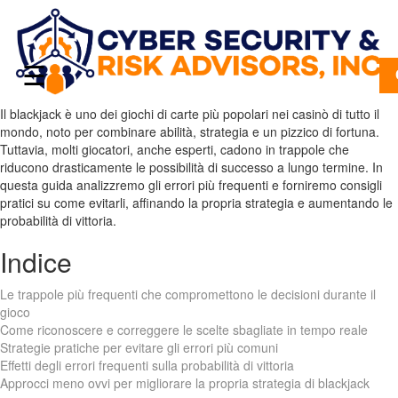
☰
Il blackjack è uno dei giochi di carte più popolari nei casinò di tutto il
mondo, noto per combinare abilità, strategia e un pizzico di fortuna.
Tuttavia, molti giocatori, anche esperti, cadono in trappole che
riducono drasticamente le possibilità di successo a lungo termine. In
questa guida analizzremo gli errori più frequenti e forniremo consigli
pratici su come evitarli, affinando la propria strategia e aumentando le
probabilità di vittoria.
Indice
Le trappole più frequenti che compromettono le decisioni durante il
gioco
Come riconoscere e correggere le scelte sbagliate in tempo reale
Strategie pratiche per evitare gli errori più comuni
Effetti degli errori frequenti sulla probabilità di vittoria
Approcci meno ovvi per migliorare la propria strategia di blackjack