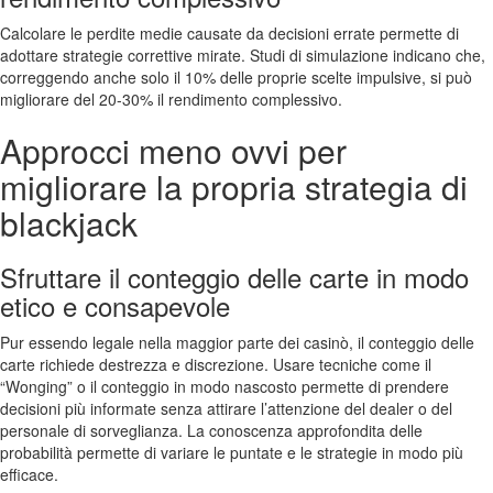
Calcolare le perdite medie causate da decisioni errate permette di
adottare strategie correttive mirate. Studi di simulazione indicano che,
correggendo anche solo il 10% delle proprie scelte impulsive, si può
migliorare del 20-30% il rendimento complessivo.
Approcci meno ovvi per
migliorare la propria strategia di
blackjack
Sfruttare il conteggio delle carte in modo
etico e consapevole
Pur essendo legale nella maggior parte dei casinò, il conteggio delle
carte richiede destrezza e discrezione. Usare tecniche come il
“Wonging” o il conteggio in modo nascosto permette di prendere
decisioni più informate senza attirare l’attenzione del dealer o del
personale di sorveglianza. La conoscenza approfondita delle
probabilità permette di variare le puntate e le strategie in modo più
efficace.