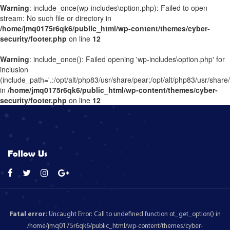
Warning
: include_once(wp-includes\option.php): Failed to open
stream: No such file or directory in
/home/jmq0175r6qk6/public_html/wp-content/themes/cyber-
security/footer.php
on line
12
Warning
: include_once(): Failed opening 'wp-includes\option.php' for
inclusion
(include_path='.:/opt/alt/php83/usr/share/pear:/opt/alt/php83/usr/share
in
/home/jmq0175r6qk6/public_html/wp-content/themes/cyber-
security/footer.php
on line
12
Follow Us
Fatal error
: Uncaught Error: Call to undefined function ot_get_option() in
/home/jmq0175r6qk6/public_html/wp-content/themes/cyber-